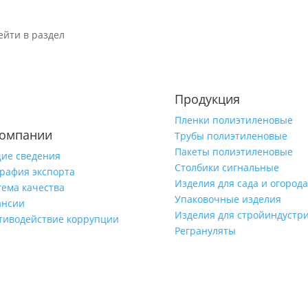
ейти в раздел
Продукция
Пленки полиэтиленовые
компании
Трубы полиэтиленовые
Пакеты полиэтиленовые
ие сведения
Столбики сигнальные
графия экспорта
Изделия для сада и огорода
тема качества
Упаковочные изделия
ансии
Изделия для стройиндустр
тиводействие коррупции
Регрануляты