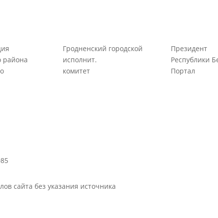
ция
Гродненский городской
Президент
о района
исполнит.
Республики Б
но
комитет
Портал
085
ов сайта без указания источника