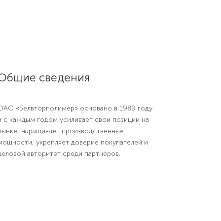
ерных отходов
Общие сведения
ОАО «Белвторполимер» основано в 1989 году
и с каждым годом усиливает свои позиции на
рынке, наращивает производственные
мощности, укрепляет доверие покупателей и
деловой авторитет среди партнёров.