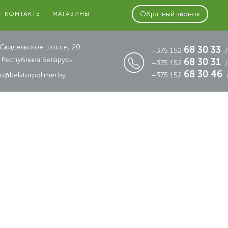
Обратный звонок
КОНТАКТЫ
МАГАЗИНЫ
 Скидельское шоссе, 20
68 30 33
+375 152
/
 Республика Беларусь
68 30 31
+375 152
/
68 30 46
fo@belvtorpolimer.by
+375 152
/