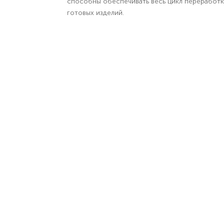
способны обеспечивать весь цикл переработк
готовых изделий.
Система качества
Стандарт СТБ ISO 9001 «Системы менеджме
качества»