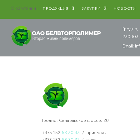
О компании
ПРОДУКЦИЯ
ЗАКУПКИ
НОВОСТИ
Гродно,
230003,
Email
:
in
Гродно, Скидельское шоссе, 20
+375 152
68 30 33
/ приемная
+375 152
68 30 31
/ факс