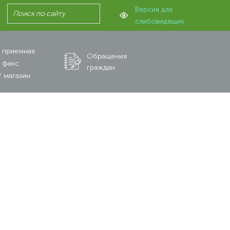
Версия для
слабовидящих
 приемная
Обращения
 факс
граждан
 магазин