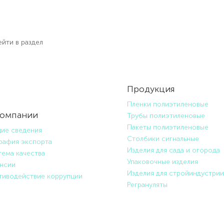
йти в раздел
Продукция
Пленки полиэтиленовые
компании
Трубы полиэтиленовые
Пакеты полиэтиленовые
ие сведения
Столбики сигнальные
рафия экспорта
Изделия для сада и огорода
ема качества
Упаковочные изделия
ансии
Изделия для стройиндустрии
тиводействие коррупции
Регрануляты