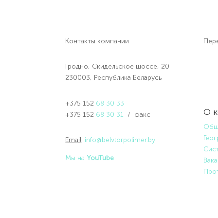
Контакты компании
Пере
Гродно, Скидельское шоссе, 20
230003, Республика Беларусь
+375 152
68 30 33
О 
+375 152
68 30 31
/ факс
Общ
Геог
Email
:
info@belvtorpolimer.by
Сист
Мы на
YouTube
Вак
Про