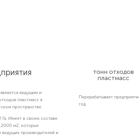
дприятия
тонн отходов
пластмасс
является ведущим и
Перерабатывает предприяти
тходов пластмасс в
год
тском пространстве.
 Га. Имеет в своем составе
12000 м2, которые
 ведущих производителей и